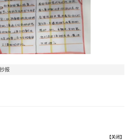
抄报
【
关闭
】