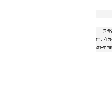
云阅
伴”，在
讲好中国