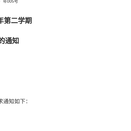
005
）年
号
年第二学期
的通知
求通知如下：