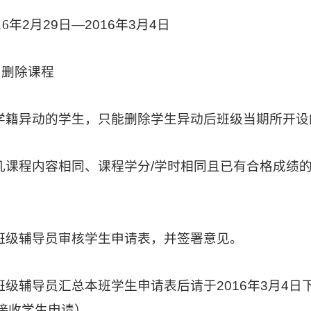
16
年
2
月
29
日
—2016
年
3
月
4
日
、删除课程
学籍异动的学生，只能删除学生异动后班级当期所开设
凡课程内容相同、课程学分
/
学时相同且已有合格成绩
班级辅导员审核学生申请表，并签署意见。
班级辅导员汇总本班学生申请表后请于
2016
年
3
月
4
日
接收学生申请）。