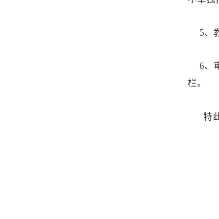
5
、
6
、
栏。
特