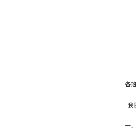
各
我
一