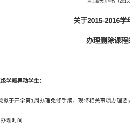
2016
重工商大国际教（
2015-2016
关于
学
办理删除课程
班级学籍异动学生：
院拟于开学第
1
周办理免修手续，现将相关事项办理要
、办理时间