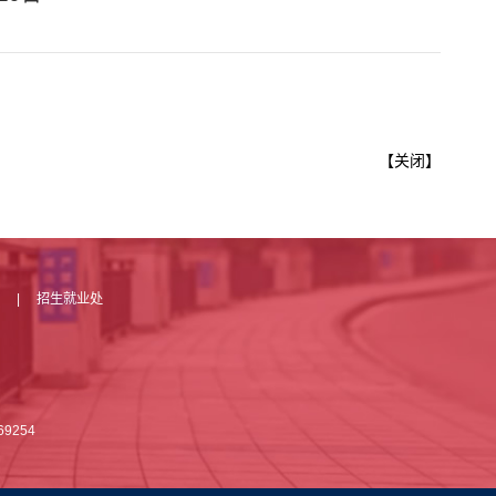
【
关闭
】
馆
|
招生就业处
769254