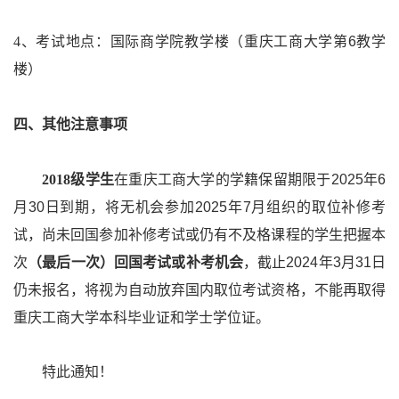
4
、考试地点：国际商学院教学楼（重庆工商大学第
6
教学
楼）
四、其他注意事项
2018
级学生
在重庆工商大学的学籍保留期限于
2025
年
6
月
30
日到期，将无机会参加
2025
年
7
月组织的取位补修考
试，尚未回国参加补修考试或仍有不及格课程的学生把握本
次
（最后一次）回国考试或补考机会
，截止
2024
年
3
月
31
日
仍未报名，将视为自动放弃国内取位考试资格，不能再取得
重庆工商大学本科毕业证和学士学位证。
特此通知！