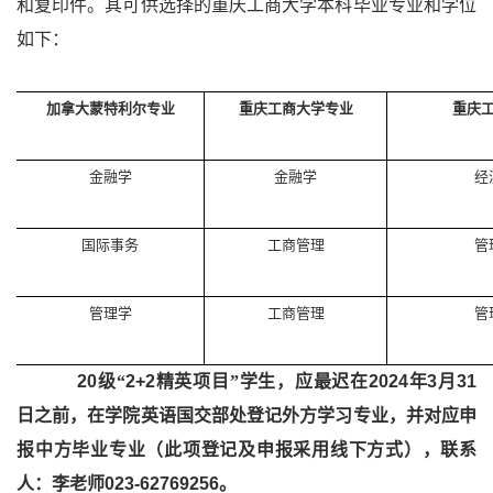
和复印件。其可供选择的重庆工商大学本科毕业专业和学位
如下：
加拿大蒙特利尔专业
重庆工商大学专业
重庆
金融学
金融学
经
国际事务
工商管理
管
管理学
工商管理
管
20
20
级“
2+2
精英项目”学生，应最迟在
2024
年
3
月
31
日之前，在学院英语国交部处登记外方学习专业，并对应申
报中方毕业专业（此项登记及申报采用线下方式），联系
人：李老师
023-62769256
。