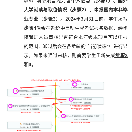
骤
4
）前必须首先完善
个人信息（步骤
1
）
、
国外
大学就读与取位情况（步骤
2
）
、
申报国内本科毕
业专业（步骤
3
）
。
2024
年
3
月
31
日前，学生填写
步骤
4
后会在系统中自动生成考试报名数据，经学
院管理人员审核是否符合本年级本项目可以申报
的范围，通过后会在各步骤的“当前状态”中进行显
示。如果未通过审核，则需要学生重新完成
步骤
3
和
4
。