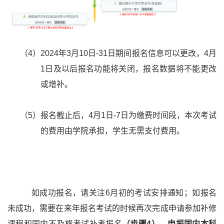
（
4
）
2024
年
3
月
10
日
-31
日期间报名信息可以更改，
4
月
1
日及以后报名功能将关闭，报名数据将不能更改
或增补。
（
5
）报名截止后，
4
月
1
日
-7
日为缴费时间段，本次考试
的费用由学院承担，学生无需支付费用。
如成功报名，请关注
6
月初的考试安排通知；如报名
未成功，需要在来年报名考试的时候再次完成申请参加补修
课程和国内不及格考试补考报名
（步骤
4
），申报国内本科