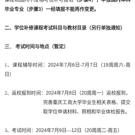
毕业专业（步骤
3
）一经填报不能再作变更。
二、学位补修课程考试科目与教材目录（另行单独通知）
三、
考试时间与地点（暂定）
1
、课程辅导时间：
2024
年
7
月
6
日
-7
月
7
日（
19
周周六
-
周
日）
2
、返校报到时间：
2024
年
7
月
8
日（
20
周周一）返校报到，
完善重庆工商大学毕业生相关表格、提交
取学位申请材料、照相和毕业体检报告。
3
、考试时间：
2024
年
7
月
9
日—
12
日（
20
周周二
-
周五）