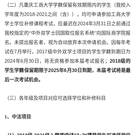
（二）凡重庆工商大学学籍保留有效期限内的学生（我校入
学年度为
2018-2021
之间（含）），均可申请参加工商大学
学士学位补修课程考试，应最迟在
2024
年
3
月
31
日之前通过
我校指定的“中外双学士回国取位报名系统”向国际商学院报
名。未提出报名者，视为自动放弃本次申请机会。因每年考
试在
7
月举行，
2017
级中外双学士项目的学生学籍到期日为
2024
年
6
月
30
日，将无资格参加本届考试报名；
2018
级
的
学生学籍保留期限于
2025
年
6
月
30
日到期，本届考试将是最
后一次考试机会。
（三）各年级及项目对应可选择学位和补修科目
1
、中法项目