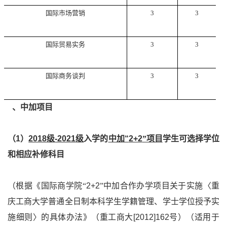
国际市场营销
3
3
国际贸易实务
3
3
国际商务谈判
3
3
2
、中加项目
（
1
）
2018
级
-2021
级
入学的
中加“
2+2
”项目
学生可选择学位
和相应补修科目
（根据《国际商学院“
2+2
”中加合作办学项目关于实施〈重
庆工商大学普通全日制本科学生学籍管理、学士学位授予实
施细则〉的具体办法》（重工商大
[2012]162
号）（适用于