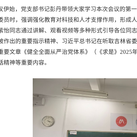
议伊始，党支部书记彭丹带领大家学习本次会议的第
委员时
，
强调强化教育对科技和人才支撑作用
，
形成
紫怡
同志通过讲解、观看视频等
多种形式引导各位同
坡作出的重要指示精神、习近平总书记在听取吉林省
重要文章《健全全面从严治党体系》（《求是》2025
话精神等重要内容。