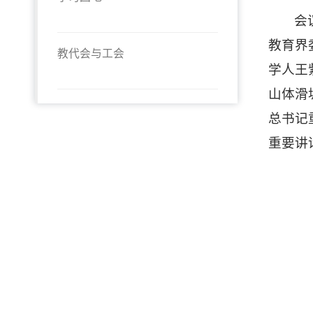
会
教育界
教代会与工会
学人
王
山体滑
总书记
重要讲