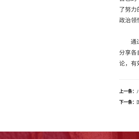
了努力
政治领
通
分享各
论，有
上一条：
下一条：