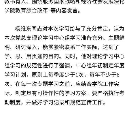
教书育人、围绕服务国家战略和经济社会发展深化
学院教育综合改革
”
等内容发言。
杨维东
同志
对本次学习给与了充分肯定
，
认为
本次党总支理论学习中心组学习准备充分、主题鲜
明、研讨深入，能够紧密联系工作实际，达到了
学
、
思
、
用贯通的目的。
同时，
他
对理论学习中心
组学习的规范性进行
了
强调
，中心组
年初制定年度
学习计划
，
原则上每季度少于
1
次，每年不少于
6
次。在每一次专题学习之前，应结合学院工作实
际，制定具有可操作性的学习方案。要
严格
执行考
勤制度
，
并
做好学习记录和规范宣传工作
。