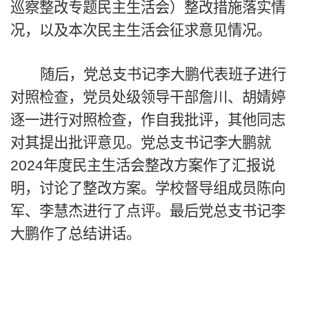
巡察整改专题民主生活会
）整改措施落实情
况，以及本次民主生活会征求意见情况
。
随后，
党总支
书记
李大
鹏
代表
班子进行
对照检查
，
党员处级领导干部
詹川、胡婧婷
逐一进行对照检查，作自我批评，其他同志
对其提出批评意见
。
党总支
书记
李大鹏
就
2
024
年度民主生活会整改方案作
了
汇报说
明，讨论
了
整改方案
。学校督导组成员陈向
军、李慧杰进行了点评。最后
党总支
书记
李
大鹏
作
了
总结讲话。