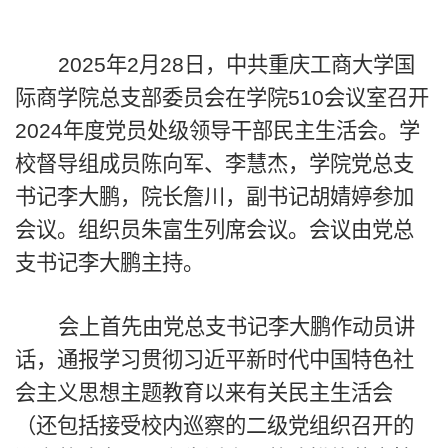
202
5
年
2
月
28
日
，
中共重庆工商大学国
际商学院总支部委员会
在学院
5
10
会议室
召开
2
024
年度
党员处级领导干部
民主生活会
。学
校督导组成员陈向军、李慧杰，学院党总支
书记李大鹏，院长詹川，副书记胡婧婷参加
会议。组织员朱富生列席会议。会议由党总
支书记李大鹏主持。
会上
首先由
党总支
书记
李大鹏
作动员
讲
话
，
通报
学习贯彻习近平新时代中国特色社
会主义思想主题教育以来有关民主生活会
（
还包括
接受
校内
巡察
的
二级党组织召开的