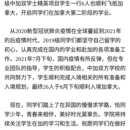
级中加
双学士精英
项目学生一行6
人也顺利飞抵加
拿大，
开启同学们在加拿大第二阶段的学业。
从
2020
新型冠状肺炎疫情在全球蔓延
到
2021
年
的后疫情时代，
2019
级同学们都坚守自己留学的
初心，认真完成在国内的学业和赴加的各项准备工
作。
2021
年
7
月下旬，国内疫情有所反弹，但在专
业团队的指导，学生的积极配合，中加双方学校的
共同努力下，学生顺利完成入境相关的所有准备和
入境规划，最终
26
人于
8
月下旬顺利入境加拿大。
现在，同学们踏上了在异国的慢慢求学路，恰同
学少年，青春来相伴，美好时光莫辜负。
学院将持
续关注学生在加的学习和生活。祝愿同学们在做好