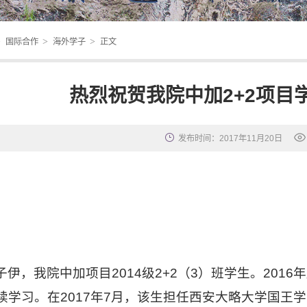
>
>
>
国际合作
海外学子
正文
热烈祝贺我院中加2+2项目
发布时间：2017年11月20日
子伊，我院中加项目
2014
级
2+2
（
3
）班学生。
2016
年
续学习。在
2017
年
7
月，该生
担任
西安大略大学国王学