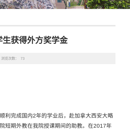
学生获得外方奖学金
浏览次数：
73
顺利完成国内
2
年的学业后，赴加拿大西安大略
院短期外教
在我院
授课期间的助教。在
2017
年